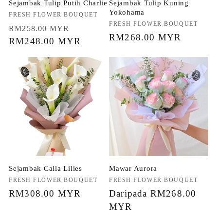
Sejambak Tulip Putih Charlie
Sejambak Tulip Kuning
Yokohama
Penjual:
FRESH FLOWER BOUQUET
Penjual:
FRESH FLOWER BOUQUET
Harga
Harga
RM258.00 MYR
Harga
RM268.00 MYR
biasa
RM248.00 MYR
jualan
biasa
Sejambak Calla Lilies
Mawar Aurora
Penjual:
FRESH FLOWER BOUQUET
Penjual:
FRESH FLOWER BOUQUET
Harga
RM308.00 MYR
Harga
Daripada RM268.00
biasa
biasa
MYR