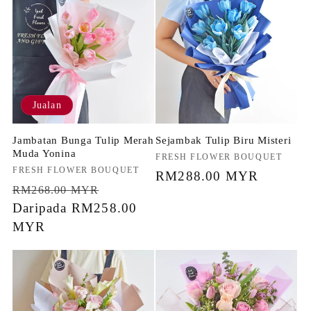
Jualan
Jambatan Bunga Tulip Merah
Sejambak Tulip Biru Misteri
Muda Yonina
Penjual:
FRESH FLOWER BOUQUET
Penjual:
FRESH FLOWER BOUQUET
Harga
RM288.00 MYR
Harga
Harga
RM268.00 MYR
biasa
biasa
Daripada RM258.00
jualan
MYR