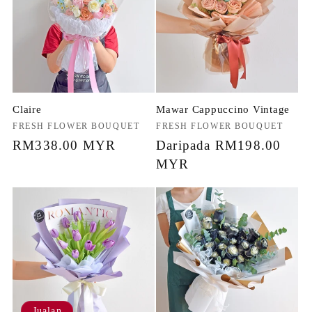
Claire
Mawar Cappuccino Vintage
Penjual:
FRESH FLOWER BOUQUET
Penjual:
FRESH FLOWER BOUQUET
Harga
RM338.00 MYR
Harga
Daripada RM198.00
biasa
biasa
MYR
Jualan