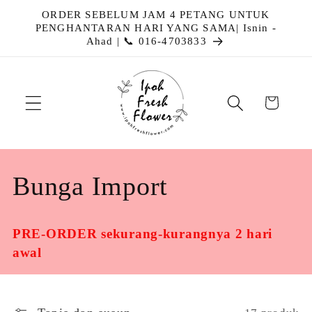
Langkau
ORDER SEBELUM JAM 4 PETANG UNTUK
ke
PENGHANTARAN HARI YANG SAMA| Isnin -
kandungan
Ahad | 📞 016-4703833
Troli
K
Bunga Import
o
PRE-ORDER sekurang-kurangnya 2 hari
l
awal
e