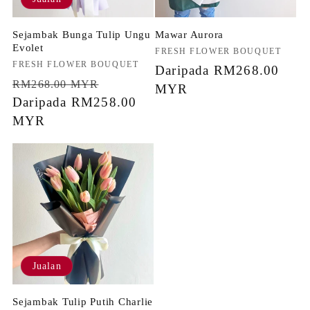
Sejambak Bunga Tulip Ungu
Mawar Aurora
Evolet
Penjual:
FRESH FLOWER BOUQUET
Penjual:
FRESH FLOWER BOUQUET
Harga
Daripada RM268.00
Harga
Harga
RM268.00 MYR
biasa
MYR
biasa
Daripada RM258.00
jualan
MYR
Jualan
Sejambak Tulip Putih Charlie