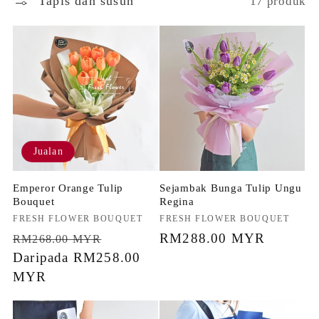
k
Tapis dan susun
17 produk
s
i
:
Jualan
Emperor Orange Tulip
Sejambak Bunga Tulip Ungu
Bouquet
Regina
Penjual:
FRESH FLOWER BOUQUET
Penjual:
FRESH FLOWER BOUQUET
Harga
Harga
Harga
RM288.00 MYR
RM268.00 MYR
biasa
Daripada RM258.00
jualan
biasa
MYR