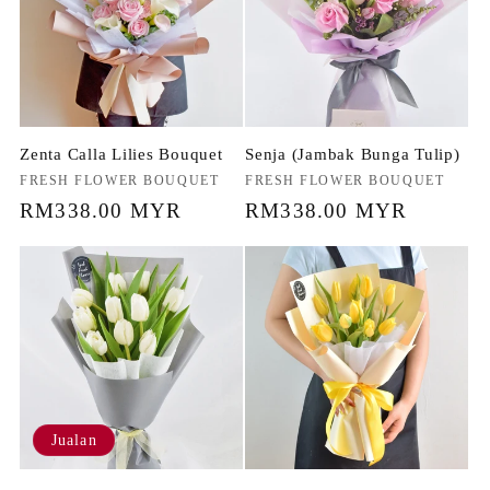
Zenta Calla Lilies Bouquet
Senja (Jambak Bunga Tulip)
Penjual:
FRESH FLOWER BOUQUET
Penjual:
FRESH FLOWER BOUQUET
Harga
RM338.00 MYR
Harga
RM338.00 MYR
biasa
biasa
Jualan