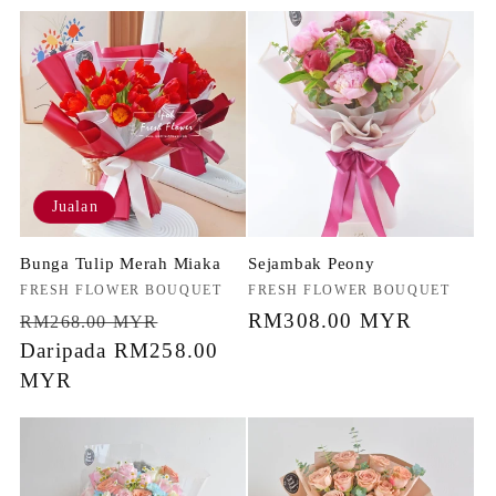
Jualan
Bunga Tulip Merah Miaka
Sejambak Peony
Penjual:
FRESH FLOWER BOUQUET
Penjual:
FRESH FLOWER BOUQUET
Harga
Harga
Harga
RM308.00 MYR
RM268.00 MYR
biasa
Daripada RM258.00
jualan
biasa
MYR