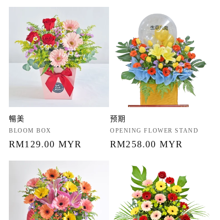
价
价
价
格
格
暢美
预期
厂
BLOOM BOX
厂
OPENING FLOWER STAND
商：
常
RM129.00 MYR
商：
常
RM258.00 MYR
规
规
价
价
格
格