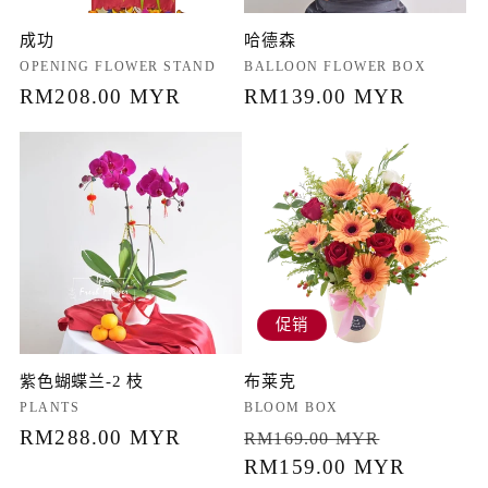
成功
哈德森
厂
OPENING FLOWER STAND
厂
BALLOON FLOWER BOX
商：
常
RM208.00 MYR
商：
常
RM139.00 MYR
规
规
价
价
格
格
促销
紫色蝴蝶兰-2 枝
布莱克
厂
PLANTS
厂
BLOOM BOX
商：
常
RM288.00 MYR
商：
常
促
RM169.00 MYR
规
规
RM159.00 MYR
销