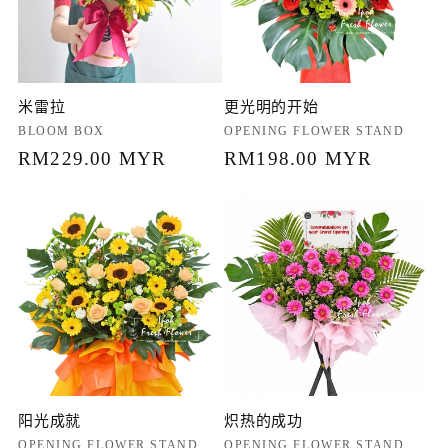
米雷拉
更光明的开始
厂
BLOOM BOX
厂
OPENING FLOWER STAND
商：
常
RM229.00 MYR
商：
常
RM198.00 MYR
规
规
价
价
格
格
阳光成就
炽热的成功
厂
OPENING FLOWER STAND
厂
OPENING FLOWER STAND