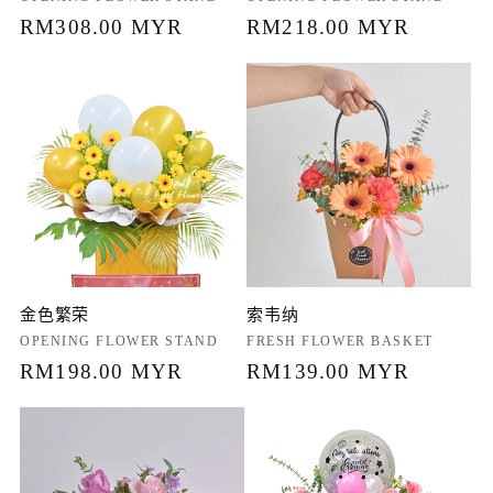
商：
常
RM308.00 MYR
商：
常
RM218.00 MYR
规
规
价
价
格
格
金色繁荣
索韦纳
厂
OPENING FLOWER STAND
厂
FRESH FLOWER BASKET
商：
常
RM198.00 MYR
商：
常
RM139.00 MYR
规
规
价
价
格
格