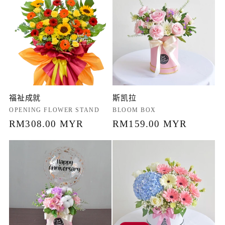
格
格
福祉成就
斯凯拉
厂
OPENING FLOWER STAND
厂
BLOOM BOX
商：
常
RM308.00 MYR
商：
常
RM159.00 MYR
规
规
价
价
格
格