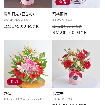
促销
粉彩日光 (肥皂花)
玛格丽特
厂
SOAP FLOWER
厂
BLOOM BOX
商：
常
RM149.00 MYR
商：
常
促
RM229.00 MYR
规
规
RM209.00 MYR
销
价
价
价
格
格
促销
新星
马克辛
厂
FRESH FLOWER BASKET
厂
BLOOM BOX