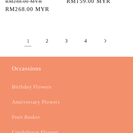
商：
常
促
商：
常
RM159.00 MYR
RM288.00 MYR
规
RM268.00 MYR
销
规
价
价
价
格
格
1
2
3
4
Occassions
Birthday Flowers
Anniversary Flowers
Fruit Basket
Condolence Flowers