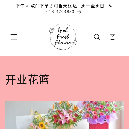
跳到内
下午 4 点前下单即可当天送达 | 周一至周日 | 📞
容
016-4703833
购
物
车
收
开业花篮
藏
: