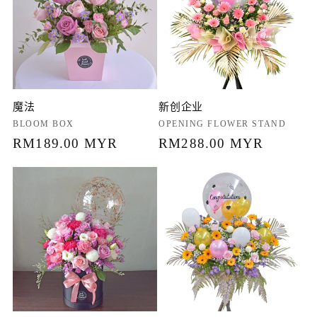
魔法
新创企业
厂
BLOOM BOX
厂
OPENING FLOWER STAND
商：
常
RM189.00 MYR
商：
常
RM288.00 MYR
规
规
价
价
格
格