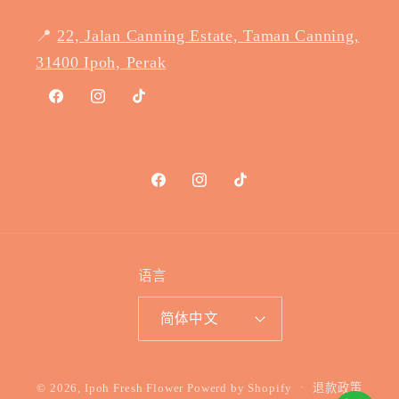
📍
22, Jalan Canning Estate, Taman Canning,
31400 Ipoh, Perak
Facebook
Instagram
TikTok
Facebook
Instagram
TikTok
语言
简体中文
付
© 2026,
Ipoh Fresh Flower
Powerd by Shopify
退款政策
款