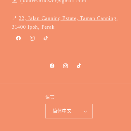
✉️ ipohfreshflower@gmail.com
📍
22, Jalan Canning Estate, Taman Canning,
31400 Ipoh, Perak
Facebook
Instagram
TikTok
Facebook
Instagram
TikTok
语言
简体中文
付